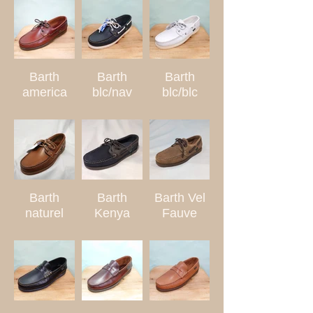
Barth
Barth
Barth
america
blc/nav
blc/blc
Barth
Barth
Barth Vel
naturel
Kenya
Fauve