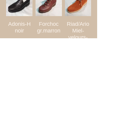
Adonis-H
Forchoc
Riad/Ario
noir
gr.marron
Miel-
velours-
rust
Micka/Ario
Montana
Montana
vel rust
Vel Marron
Vel Olive
Montana
Vel grege