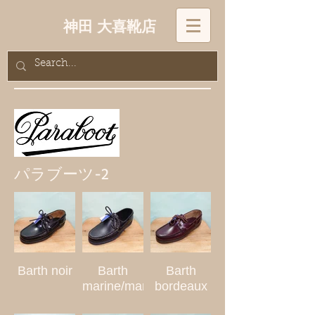
神田 大喜靴店
パラブーツ-2
Barth noir
Barth
Barth
marine/marine
bordeaux