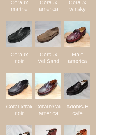
Coraux
Coraux
Coraux
marine
america
whisky
Coraux
Coraux
Malo
noir
Vel Sand
america
Coraux/raid
Coraux/raid
Adonis-H
noir
america
cafe