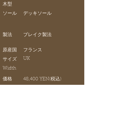
木型
ソール
デッキソール
製法
ブレイク製法
原産国
フランス
UK
サイズ
Width
価格
48,400 YEN(税込)
デッキシューズ
在庫リスト
〇 在庫有り / × 在庫なし / - サイズ展開無し
5.0
5.5
6.0
6.5
7.0
7.5