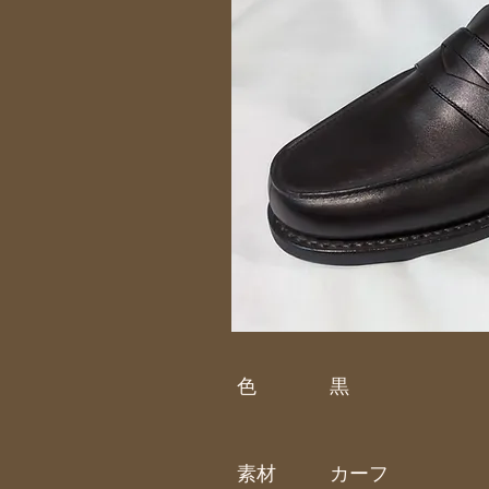
色
黒
素材
カーフ