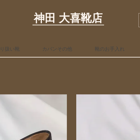
神田 大喜靴店
り扱い靴
カバンその他
靴のお手入れ