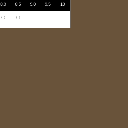
8.0
8.5
9.0
9.5
10
〇
〇