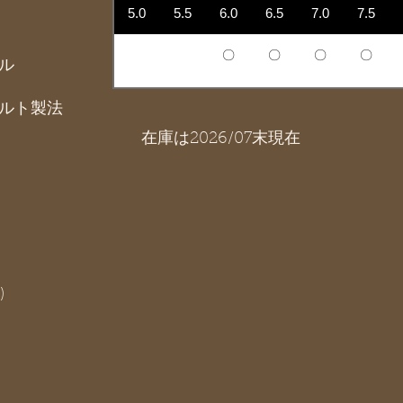
5.0
5.5
6.0
6.5
7.0
7.5
〇
〇
〇
〇
ル
ルト製法
在庫は2026/07末現在
)