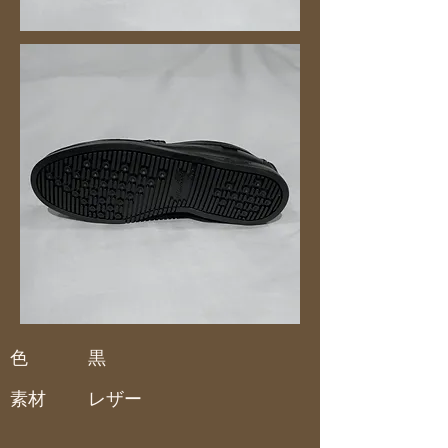
色
黒
素材
レザー