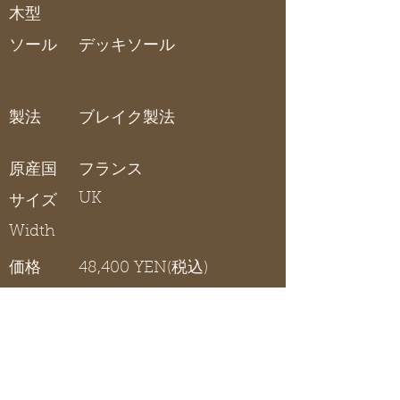
木型
ソール
デッキソール
製法
ブレイク製法
原産国
フランス
UK
サイズ
Width
価格
48,400 YEN(税込)
デッキシューズ
在庫リスト
〇 在庫有り / × 在庫なし / - サイズ展開無し
5.0
5.5
6.0
6.5
7.0
7.5