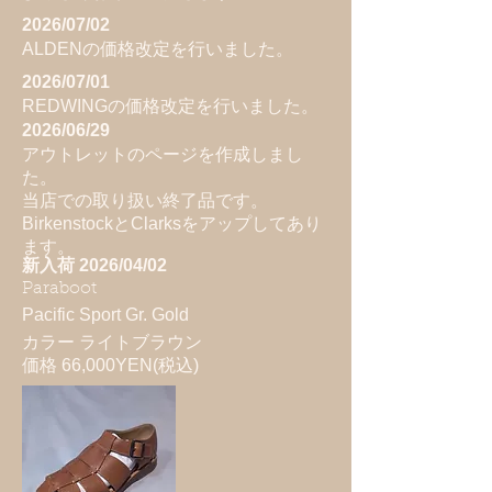
2026/07/02
ALDENの価格改定を行いました。
2026/07/01
REDWINGの価格改定を行いました。
2026/06/29
アウトレットのページを作成しまし
た。
当店での取り扱い終了品です。
BirkenstockとClarksをアップしてあり
ます。
新入荷 2026/04/02
Paraboot
Pacific Sport Gr. Gold
カラー ライトブラウン
価格 66,000YEN(税込)