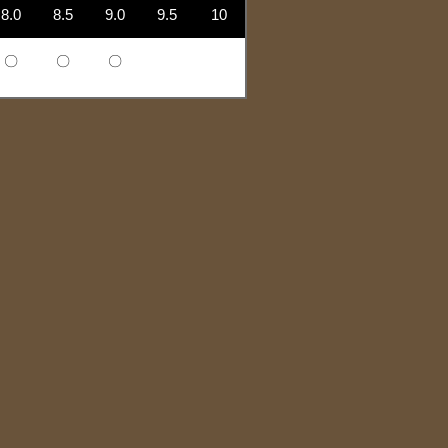
8.0
8.5
9.0
9.5
10
〇
〇
〇