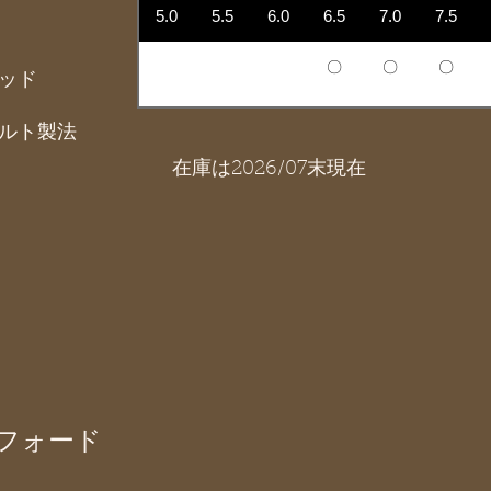
5.0
5.5
6.0
6.5
7.0
7.5
〇
〇
〇
ッド
ルト製法
在庫は2026/07末現在
フォード