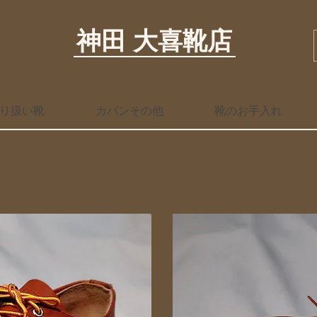
神田 大喜靴店
り扱い靴
カバンその他
靴のお手入れ