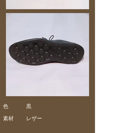
色
黒
素材
レザー