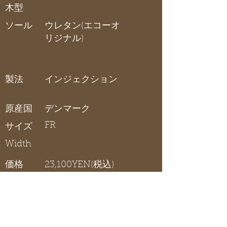
木型
ソール
ウレタン(エコーオ
リジナル)
製法
インジェクション
原産国
デンマーク
FR
サイズ
Width
価格
23,100YEN(税込)
S LITE HYBRID
在庫リスト
〇 在庫有り / × 在庫なし / - サイズ展開無し