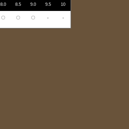
8.0
8.5
9.0
9.5
10
〇
〇
〇
-
-