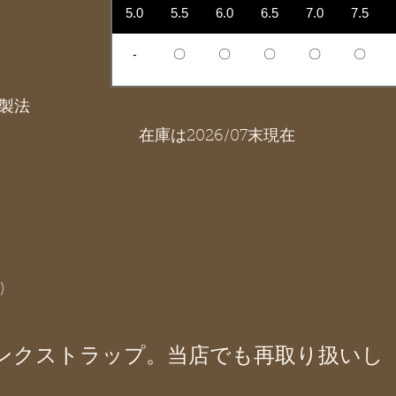
5.0
5.5
6.0
6.5
7.0
7.5
-
〇
〇
〇
〇
〇
製法
在庫は2026/07末現在
)
ンクストラップ。当店でも再取り扱いし