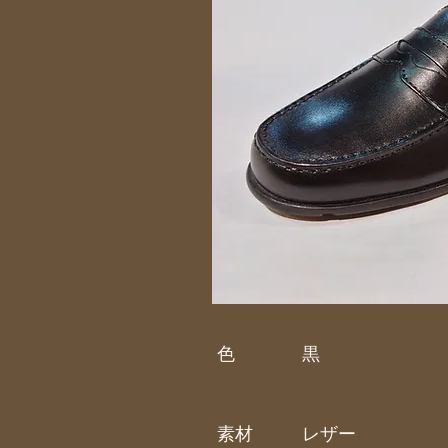
色
黒
素材
レザー