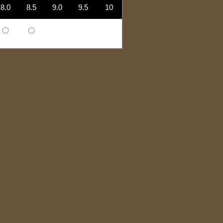
8.0
8.5
9.0
9.5
10
〇
〇