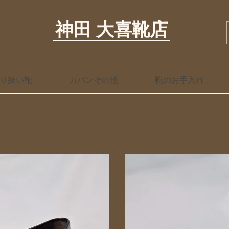
神田 大喜靴店
り扱い靴
カバンその他
靴のお手入れ