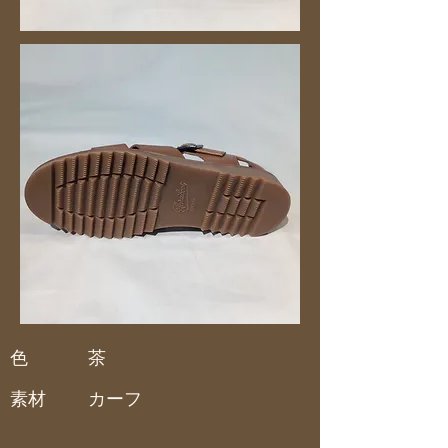
色
茶
素材
カーフ