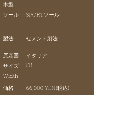
木型
ソール
SPORTソール
製法
セメント製法
原産国
イタリア
FR
サイズ
Width
価格
66,000 YEN(税込)
グルカサンダル
在庫リスト
〇 在庫有り / × 在庫なし / - サイズ展開無し
5.0
5.5
6.0
6.5
7.0
7.5