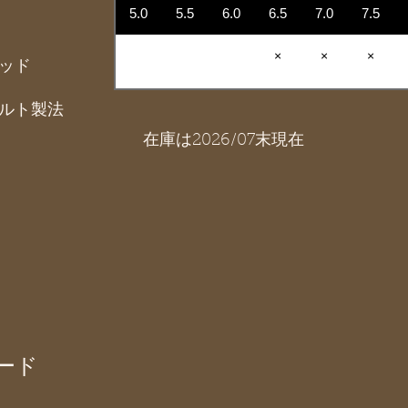
5.0
5.5
6.0
6.5
7.0
7.5
×
×
×
ッド
ルト製法
在庫は2026/07末現在
ード