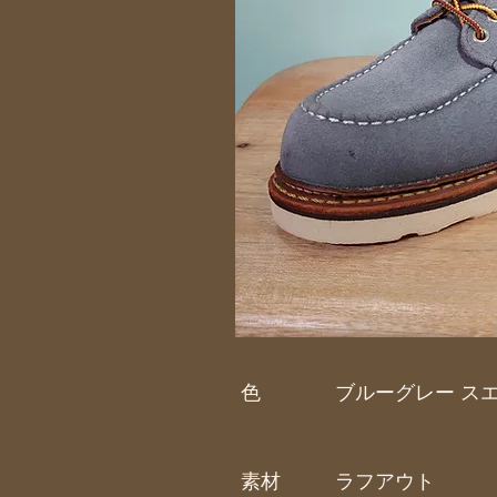
色
ブルーグレー ス
素材
ラフアウト