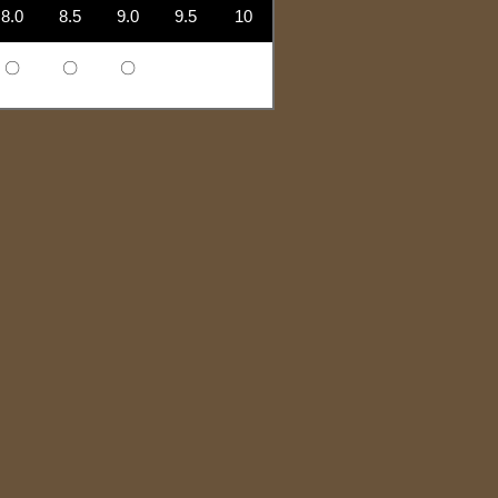
8.0
8.5
9.0
9.5
10
〇
〇
〇