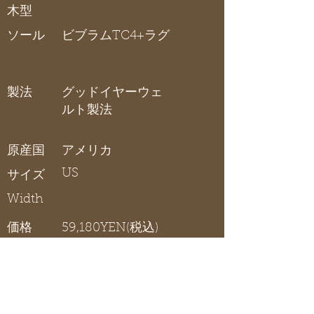
木型
ソール
ビブラムTC4+ラグ
製法
グッドイヤーウェ
ルト製法
原産国
アメリカ
US
サイズ
Width
価格
59,180YEN(税込)
ラフネック
在庫リスト
〇 在庫有り / × 在庫なし / - サイズ展開無し