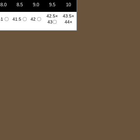
8.0
8.5
9.0
9.5
10
42.5×
43.5×
41 〇
41.5 〇
42 〇
43〇
44×