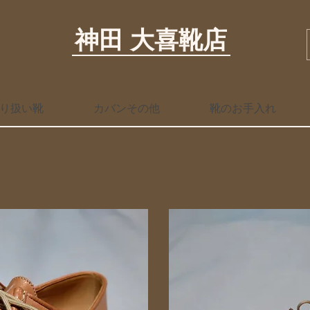
神田 大喜靴店
り扱い靴
カバンその他
靴のお手入れ