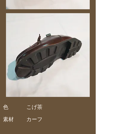
色
こげ茶
素材
カーフ