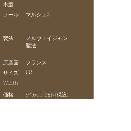
木型
ソール
マルシェ2
製法
ノルウェイジャン
製法
原産国
フランス
FR
サイズ
Width
価格
94,600 YEN(税込)
チロリアン風シューズです。
在庫リスト
〇 在庫有り / × 在庫なし / - サイズ展開無し