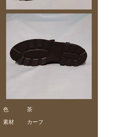
色
茶
素材
カーフ