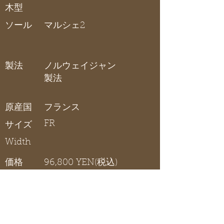
木型
ソール
マルシェ2
製法
ノルウェイジャン
製法
原産国
フランス
FR
サイズ
Width
価格
96,800 YEN(税込)
在庫リスト
〇 在庫有り / × 在庫なし / - サイズ展開無し