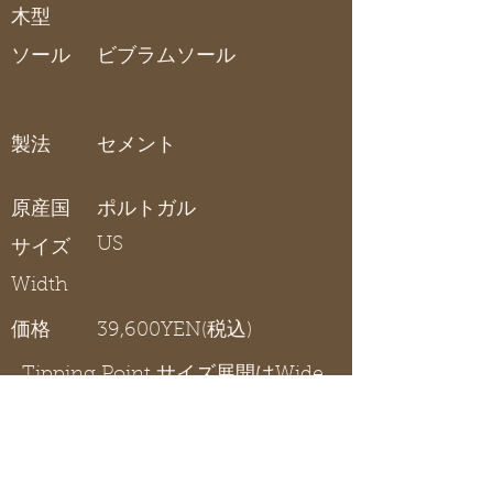
木型
ソール
ビブラムソール
製法
セメント
原産国
ポルトガル
US
サイズ
Width
価格
39,600YEN(税込)
Tipping Point サイズ展開はWide
タイプのみです。
在庫リスト
〇 在庫有り / × 在庫なし / - サイズ展開無し