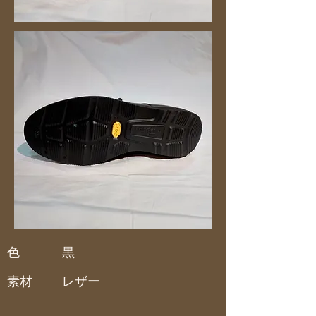
色
黒
素材
レザー