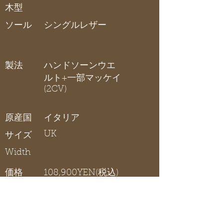
木型
ソール
シングルレザー
製法
ハンドソーンウエ
ルト+一部マッケイ
(2CV)
原産国
イタリア
UK
サイズ
Width
価格
108,900YEN(税込)
アイレットプレーン
在庫リスト
〇 在庫有り / × 在庫なし / - サイズ展開無し