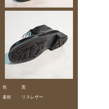
色
黒
素材
リスレザー