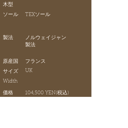
木型
ソール
TEXソール
製法
ノルウェイジャン
製法
原産国
フランス
UK
サイズ
Width
価格
104,500 YEN(税込)
在庫リスト
〇 在庫有り / × 在庫なし / - サイズ展開無し