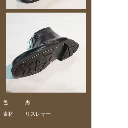
色
黒
素材
リスレザー