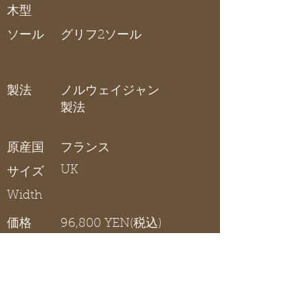
木型
ソール
グリフ2ソール
製法
ノルウェイジャン
製法
原産国
フランス
UK
サイズ
Width
価格
96,800 YEN(税込)
在庫リスト
〇 在庫有り / × 在庫なし / - サイズ展開無し