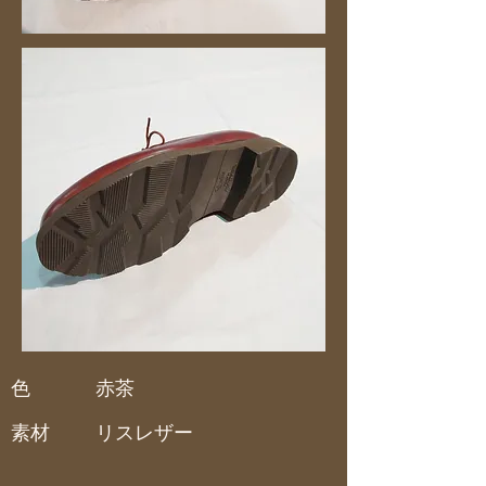
色
赤茶
素材
リスレザー