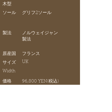
木型
ソール
グリフ2ソール
製法
ノルウェイジャン
製法
原産国
フランス
UK
サイズ
Width
価格
96,800 YEN(税込)
在庫リスト
〇 在庫有り / × 在庫なし / - サイズ展開無し