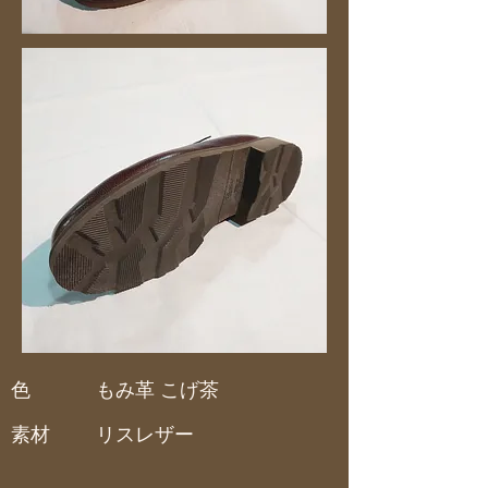
色
もみ革 こげ茶
素材
リスレザー