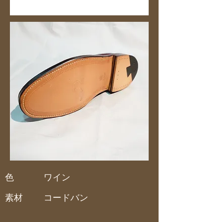
色
ワイン
素材
コードバン