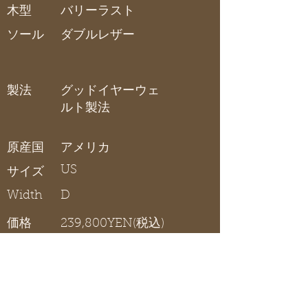
木型
バリーラスト
ソール
ダブルレザー
製法
グッドイヤーウェ
ルト製法
原産国
アメリカ
US
サイズ
Width
D
価格
239,800YEN(税込)
ロングウィングティップ
在庫リスト
〇 在庫有り / × 在庫なし / - サイズ展開無し