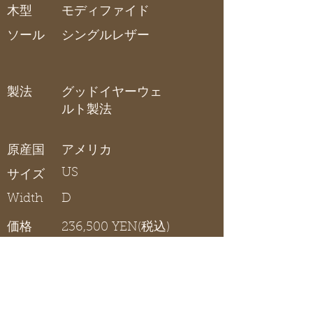
木型
モディファイド
ソール
シングルレザー
製法
グッドイヤーウェ
ルト製法
原産国
アメリカ
US
サイズ
Width
D
価格
236,500 YEN(税込)
キャップトゥOX
在庫リスト
〇 在庫有り / × 在庫なし / - サイズ展開無し