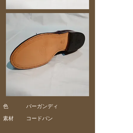
色
バーガンディ
素材
コードバン