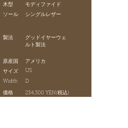
木型
モディファイド
ソール
シングルレザー
製法
グッドイヤーウェ
ルト製法
原産国
アメリカ
US
サイズ
Width
D
価格
234,300 YEN(税込)
アルゴンキンオックス
在庫リスト
〇 在庫有り / × 在庫なし / - サイズ展開無し