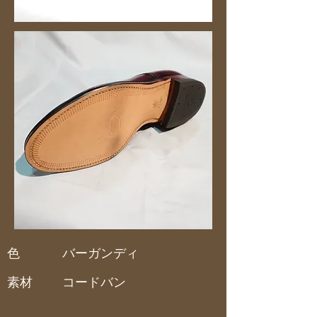
色
バーガンディ
素材
コードバン