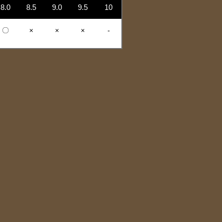
8.0
8.5
9.0
9.5
10
〇
×
×
×
-