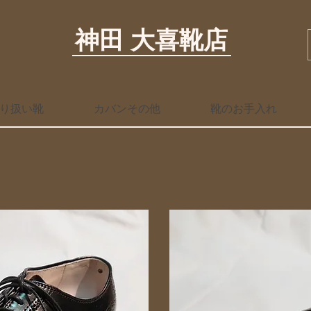
神田 大喜靴店
り扱い靴
カバンその他
靴のお手入れ