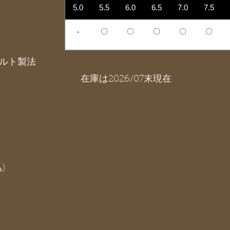
5.0
5.5
6.0
6.5
7.0
7.5
-
〇
〇
〇
〇
〇
ルト製法
在庫は2026/07末現在
)