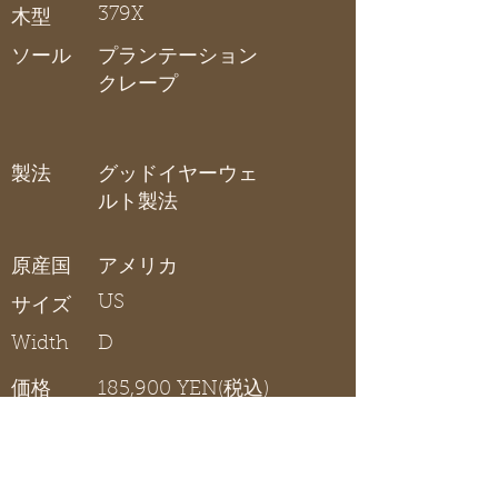
379X
木型
ソール
プランテーション
クレープ
製法
グッドイヤーウェ
ルト製法
原産国
アメリカ
US
サイズ
Width
D
価格
185,900 YEN(税込)
プレーントゥーブーツ
在庫リスト
〇 在庫有り / × 在庫なし / - サイズ展開無し