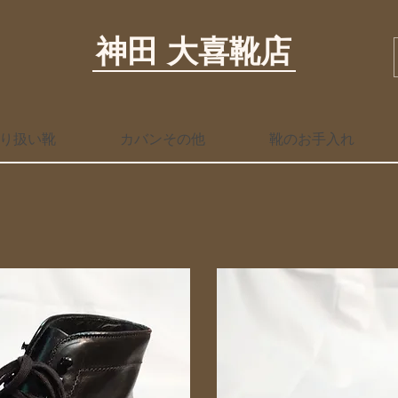
神田 大喜靴店
り扱い靴
カバンその他
靴のお手入れ