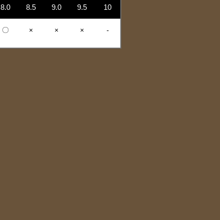
8.0
8.5
9.0
9.5
10
〇
×
×
×
-