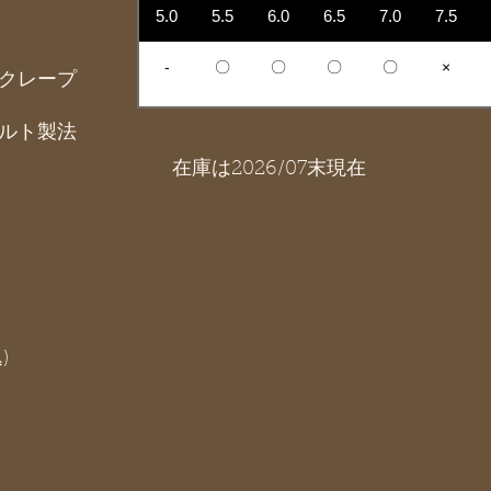
5.0
5.5
6.0
6.5
7.0
7.5
-
〇
〇
〇
〇
×
クレープ
ルト製法
在庫は2026/07末現在
)
。