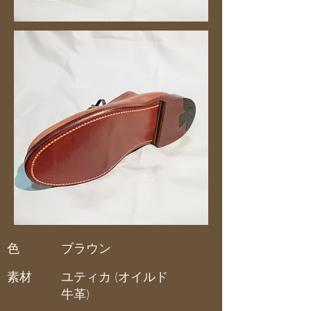
色
ブラウン
素材
ユティカ (オイルド
牛革)