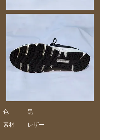
色
黒
素材
レザー