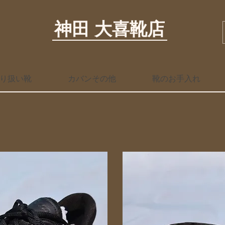
神田 大喜靴店
り扱い靴
カバンその他
靴のお手入れ