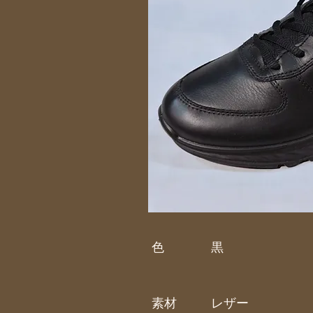
色
黒
素材
レザー