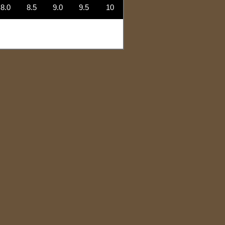
8.0
8.5
9.0
9.5
10