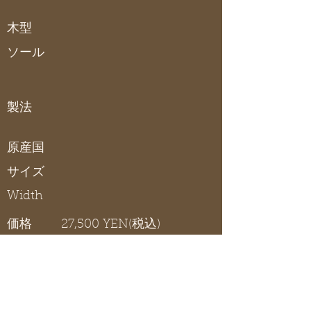
木型
ソール
製法
原産国
サイズ
Width
価格
27,500 YEN(税込)
SHOULDER BAG
在庫リスト
〇 在庫有り / × 在庫なし / - サイズ展開無し