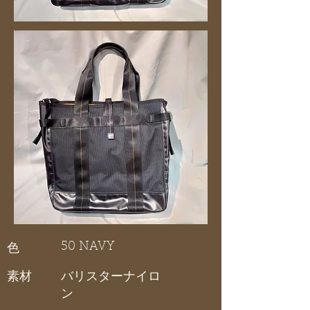
50 NAVY
色
素材
バリスターナイロ
ン