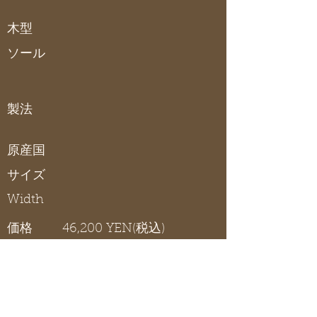
木型
ソール
製法
原産国
サイズ
Width
価格
46,200 YEN(税込)
2WAY TOTE BAG
在庫リスト
〇 在庫有り / × 在庫なし / - サイズ展開無し