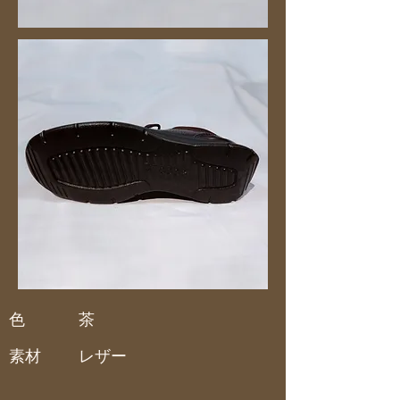
色
茶
素材
レザー