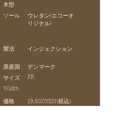
木型
ソール
ウレタン(エコーオ
リジナル)
製法
インジェクション
原産国
デンマーク
FR
サイズ
Width
価格
19,800YEN(税込)
IRVING
在庫リスト
〇 在庫有り / × 在庫なし / - サイズ展開無し