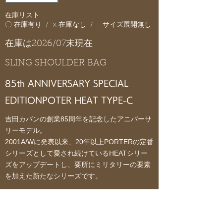
在庫リスト
〇 在庫有り / × 在庫なし / - サイズ展開無し
在庫は2026/07末現在
SLING SHOULDER BAG
85th ANNIVERSARY SPECIAL
EDITION
POTER HEAT TYPE-C
吉田カバンの創業85周年を記念したアニバーサ
リーモデル。
2001A/Wに発表以来、20年以上PORTERの定番
シリーズとして愛され続けているHEATシリー
ズをアップデートし、要所にミリタリーの要素
を加えた新たなシリーズです。
カラーはオリーブ、コヨーテ、ネイビーの3色
展開です。
車のエアバッグや防弾チョッキにも使われるバ