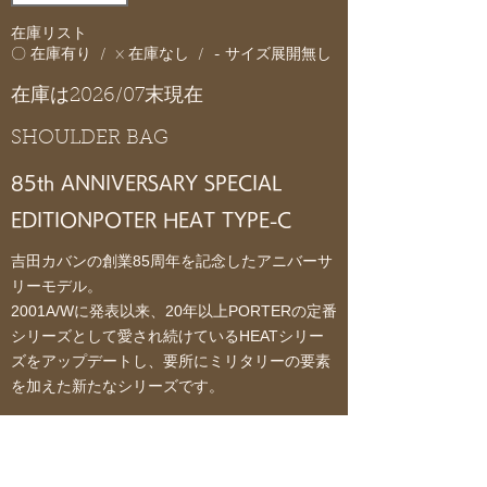
在庫リスト
〇 在庫有り / × 在庫なし / - サイズ展開無し
在庫は2026/07末現在
SHOULDER BAG
85th ANNIVERSARY SPECIAL
EDITION
POTER HEAT TYPE-C
吉田カバンの創業85周年を記念したアニバーサ
リーモデル。
2001A/Wに発表以来、20年以上PORTERの定番
シリーズとして愛され続けているHEATシリー
ズをアップデートし、要所にミリタリーの要素
を加えた新たなシリーズです。
カラーはオリーブ、コヨーテ、ネイビーの3色
展開です。
車のエアバッグや防弾チョッキにも使われるバ