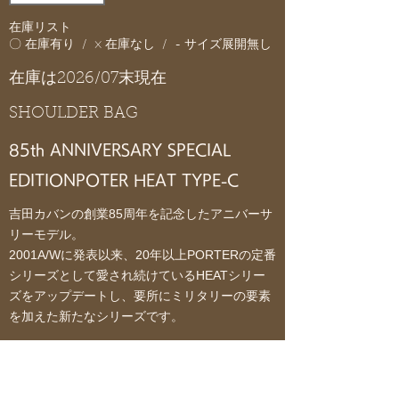
在庫リスト
〇 在庫有り / × 在庫なし / - サイズ展開無し
在庫は2026/07末現在
SHOULDER BAG
85th ANNIVERSARY SPECIAL
EDITION
POTER HEAT TYPE-C
吉田カバンの創業85周年を記念したアニバーサ
リーモデル。
2001A/Wに発表以来、20年以上PORTERの定番
シリーズとして愛され続けているHEATシリー
ズをアップデートし、要所にミリタリーの要素
を加えた新たなシリーズです。
カラーはオリーブ、コヨーテ、ネイビーの3色
展開です。
車のエアバッグや防弾チョッキにも使われるバ