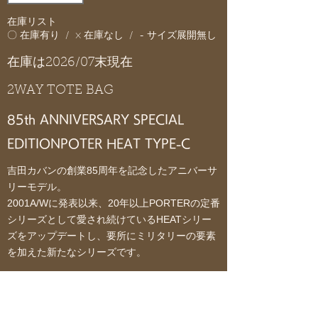
在庫リスト
〇 在庫有り / × 在庫なし / - サイズ展開無し
在庫は2026/07末現在
2WAY TOTE BAG
85th ANNIVERSARY SPECIAL
EDITION
POTER HEAT TYPE-C
吉田カバンの創業85周年を記念したアニバーサ
リーモデル。
2001A/Wに発表以来、20年以上PORTERの定番
シリーズとして愛され続けているHEATシリー
ズをアップデートし、要所にミリタリーの要素
を加えた新たなシリーズです。
カラーはオリーブ、コヨーテ、ネイビーの3色
展開です。
車のエアバッグや防弾チョッキにも使われるバ