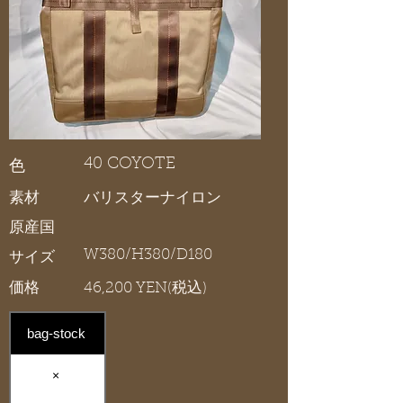
40 COYOTE
色
素材
バリスターナイロン
原産国
W380/H380/D180
サイズ
価格
46,200 YEN(税込)
bag-stock
×