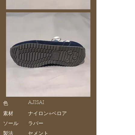
AJISAI
色
素材
ナイロン+ベロア
ソール
ラバー
製法
セメント