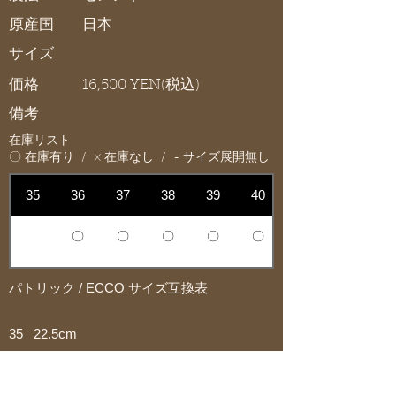
原産国
日本
サイズ
価格
16,500 YEN(税込)
備考
在庫リスト
〇 在庫有り / × 在庫なし / - サイズ展開無し
35
36
37
38
39
40
〇
〇
〇
〇
〇
パトリック / ECCO サイズ互換表
35 22.5cm
36 23.0cm
37 23.5cm