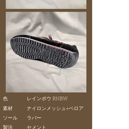
色
レインボウ RNBW
素材
ナイロンメッシュ+ベロア
ソール
ラバー
製法
セメント