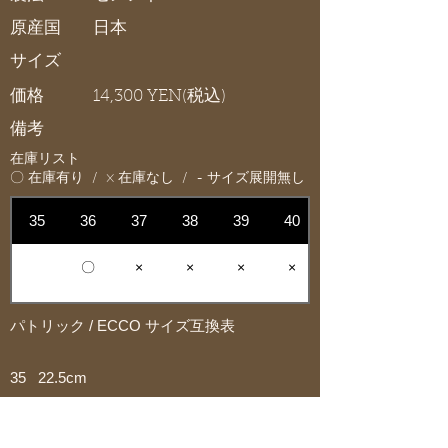
原産国
日本
サイズ
価格
14,300 YEN(税込)
備考
在庫リスト
〇 在庫有り / × 在庫なし / - サイズ展開無し
35
36
37
38
39
40
〇
×
×
×
×
パトリック / ECCO サイズ互換表
35 22.5cm
36 23.0cm
37 23.5cm