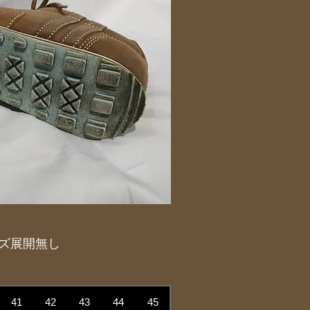
サイズ展開無し
41
42
43
44
45