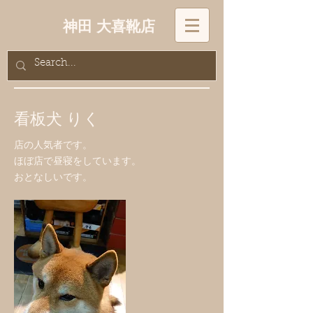
神田 大喜靴店
看板犬 りく
店の人気者です。
ほぼ店で昼寝をしています。
おとなしいです。