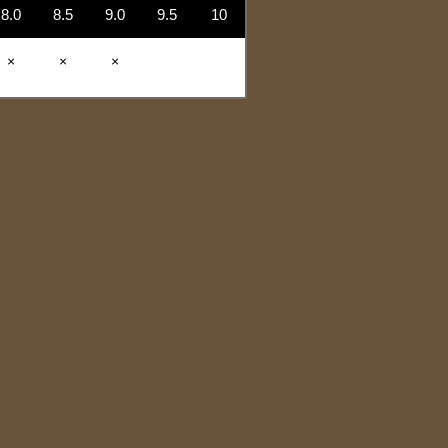
8.0
8.5
9.0
9.5
10
×
×
×