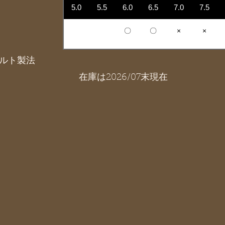
5.0
5.5
6.0
6.5
7.0
7.5
〇
〇
×
×
ルト製法
在庫は2026/07末現在