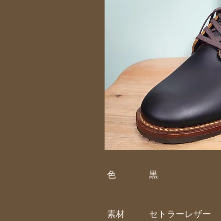
色
黒
素材
セトラーレザー