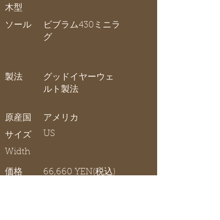
木型
ソール
ビブラム430ミニラ
グ
製法
グッドイヤーウェ
ルト製法
原産国
アメリカ
US
サイズ
Width
価格
66,660 YEN(税込)
アイアンレンジャー
在庫リスト
〇 在庫有り / × 在庫なし / - サイズ展開無し