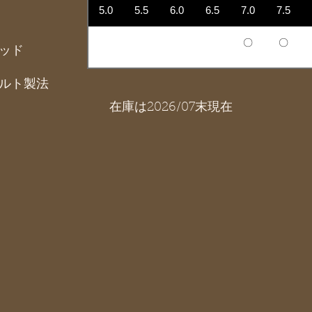
5.0
5.5
6.0
6.5
7.0
7.5
〇
〇
ッド
ルト製法
在庫は2026/07末現在