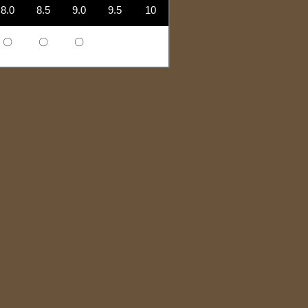
8.0
8.5
9.0
9.5
10
〇
〇
〇